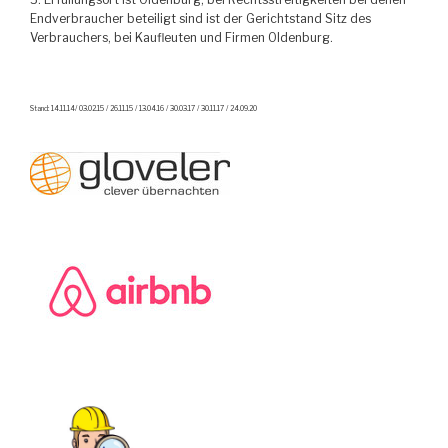
Endverbraucher beteiligt sind ist der Gerichtstand Sitz des
Verbrauchers, bei Kaufleuten und Firmen Oldenburg.
Stand: 14.11.14/ 03.02.15 / 26.11.15 / 13.04.16 / 30.03.17 / 30.11.17 / 24.09.20