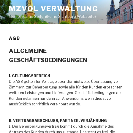
Zum
MZVOL VERWALTUNG
Inhalt
Gemeinsame Seiten(keine Sichtbare Webseite)
springen
AGB
ALLGEMEINE
GESCHÄFTSBEDINGUNGEN
I. GELTUNGSBEREICH
Die AGB gelten für Verträge über die mietweise Überlassung von
Zimmern, zur Beherbergung sowie alle für den Kunden erbrachten
weiteren Leistungen und Lieferungen. Geschäftsbedingungen des
Kunden gelangen nur dann zur Anwendung, wenn dies zuvor
ausdrücklich schriftlich vereinbart wurde.
II. VERTRAGSABSCHLUSS, PARTNER, VERJÄHRUNG
1. Der Beherbergungsvertrag kommt durch die Annahme des
Antrags des Kunden durch uns zustande. Uns steht es frei, die